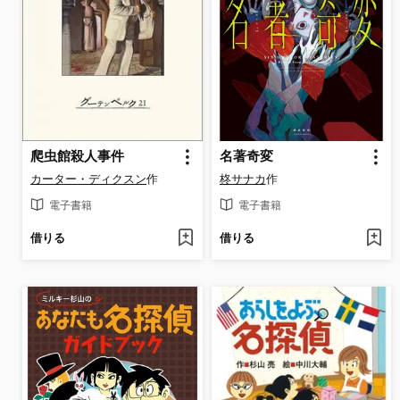
爬虫館殺人事件
名著奇変
カーター・ディクスン
作
柊サナカ
作
電子書籍
電子書籍
借りる
借りる