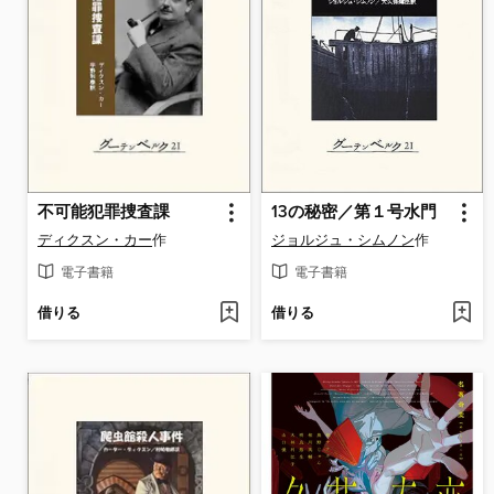
不可能犯罪捜査課
13の秘密／第１号水門
ディクスン・カー
作
ジョルジュ・シムノン
作
電子書籍
電子書籍
借りる
借りる