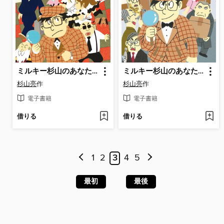
ミルキー杉山のあなたも名探偵15 しあわせなら名探偵
ミルキー杉山のあなたも名探偵21 こんどこそは名探偵
杉山亮
作
杉山亮
作
電子書籍
電子書籍
借りる
借りる
1
2
3
4
5
最初
最後