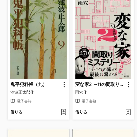
鬼平犯科帳（九）
変な家2 ～11の間取り図～
池波正太郎
作
雨穴
作
電子書籍
電子書籍
借りる
借りる