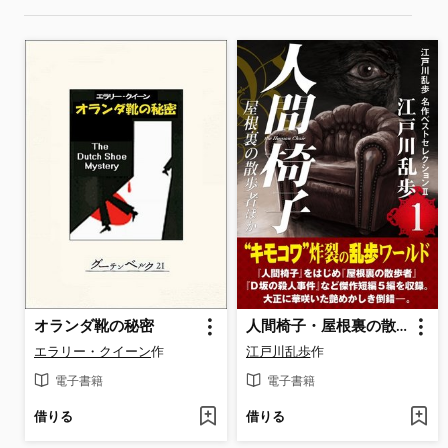
オランダ靴の秘密
人間椅子・屋根裏の散歩者ほか 江戸川乱歩 名作ベストセレクションII １
エラリー・クイーン
作
江戸川乱歩
作
電子書籍
電子書籍
借りる
借りる