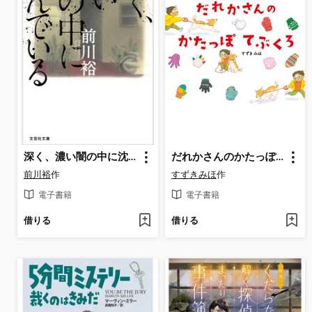
深く、濃い闇の中に沈んでいる
だれかさんのかたっぽてぶくろ
前川裕
作
すずきみほ
作
電子書籍
電子書籍
借りる
借りる