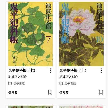
鬼平犯科帳（七）
鬼平犯科帳（十）
池波正太郎
作
池波正太郎
作
電子書籍
電子書籍
借りる
借りる