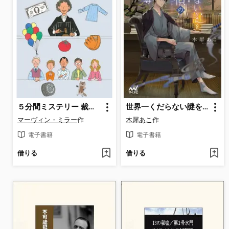
５分間ミステリー 裁くのはきみだ
世界一くだらない謎を解く探偵のまったり事件簿
マーヴィン・ミラー
作
木犀あこ
作
電子書籍
電子書籍
借りる
借りる