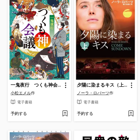
一鬼夜行 つくも神会議
夕陽に染まるキス（上）
小松エメル
作
ノーラ・ロバーツ
作
電子書籍
電子書籍
予約する
予約する