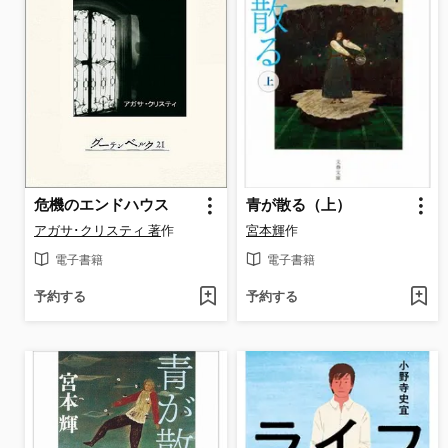
危機のエンドハウス
青が散る（上）
アガサ･クリスティ 著
作
宮本輝
作
電子書籍
電子書籍
予約する
予約する