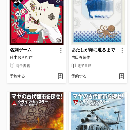
名刺ゲーム
あたしが海に還るまで
鈴木おさむ
作
内田春菊
作
電子書籍
電子書籍
予約する
予約する