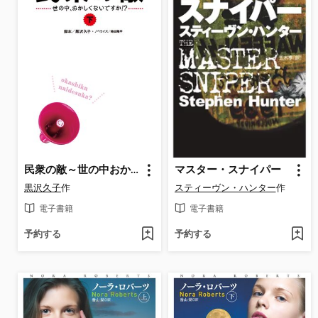
民衆の敵～世の中おかしくないですか!?～（下）
マスター・スナイパー
黒沢久子
作
スティーヴン・ハンター
作
電子書籍
電子書籍
予約する
予約する