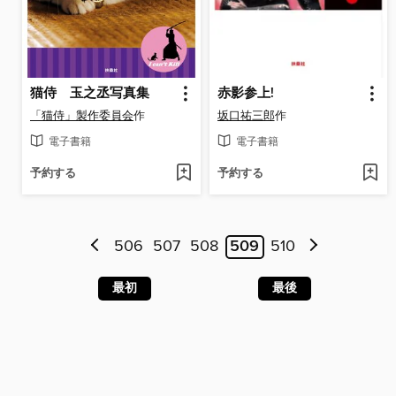
猫侍 玉之丞写真集
赤影参上!
「猫侍」製作委員会
作
坂口祐三郎
作
電子書籍
電子書籍
予約する
予約する
506
507
508
509
510
最初
最後