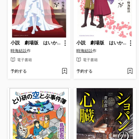
小説 劇場版 はいからさんが通る 後編 ～花の東京大ロマン～
小説 劇場版 はいからさんが通る 前編 ～紅緒、花の１７歳～
時海結以
作
時海結以
作
電子書籍
電子書籍
予約する
予約する