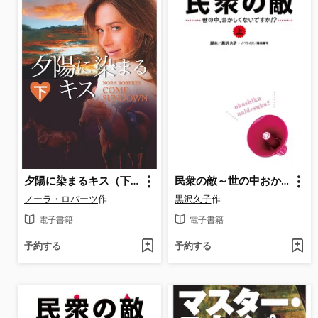
夕陽に染まるキス（下）
民衆の敵～世の中おかしくないですか!?～（上）
ノーラ・ロバーツ
作
黒沢久子
作
電子書籍
電子書籍
予約する
予約する