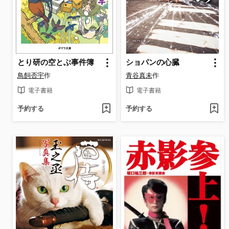
とり研の空とぶ事件簿
ショパンの心臓
鳥飼否宇
作
青谷真未
作
電子書籍
電子書籍
予約する
予約する