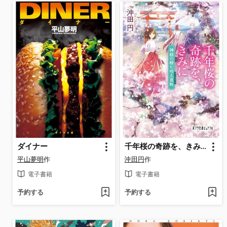
ダイナー
千年桜の奇跡を、きみに 神様の棲む咲久良町
平山夢明
作
沖田円
作
電子書籍
電子書籍
予約する
予約する