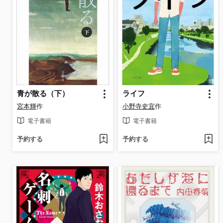
青が散る（下）
ライフ
宮本輝
作
小野寺史宜
作
電子書籍
電子書籍
予約する
予約する