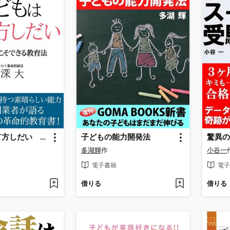
子どもは育て方しだい ０歳だからこそできる教育法
子どもの能力開発法
多湖輝
作
小谷一
電子書籍
電子
借りる
借りる