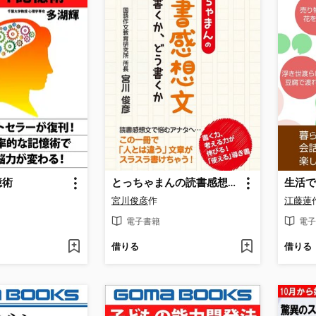
憶術
とっちゃまんの読書感想文 何を書くか、どう書くか
生活で
宮川俊彦
作
江藤蓮
電子書籍
電子
借りる
借りる