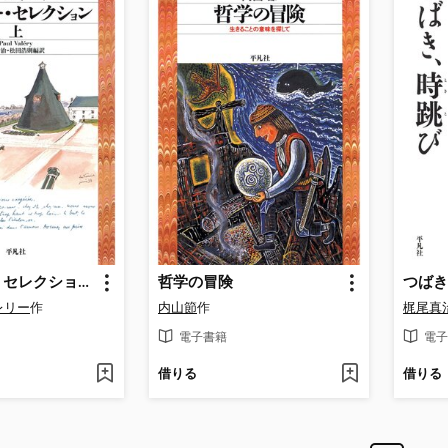
ヴァレリー・セレクション: 上
哲学の冒険
つばき
レリー
作
内山節
作
梶尾真
電子書籍
電子
借りる
借りる