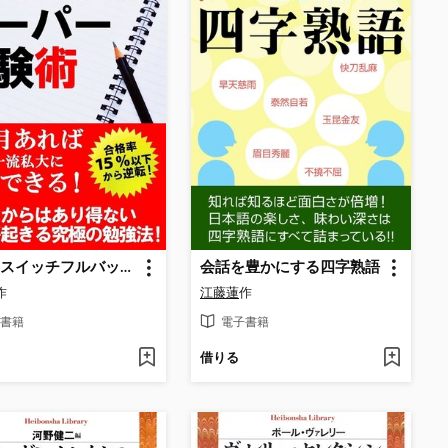
驚異のスイッチフルバック学習法 スーパー受験術
会話を豊かにする四字熟語
作
江藤蓮
作
書籍
電子書籍
借りる