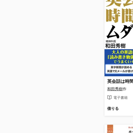
和田秀樹
作
電子書籍
借りる