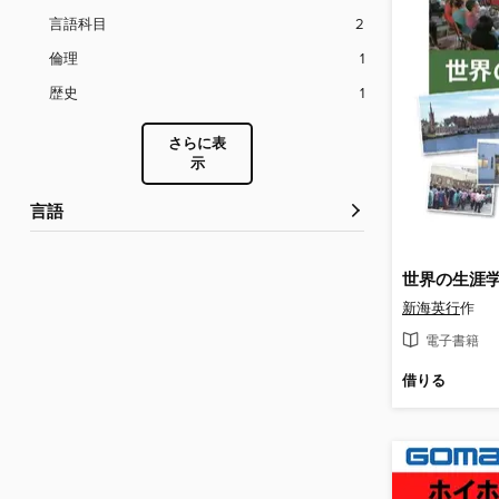
言語科目
2
倫理
1
歴史
1
さらに表
示
言語
新海英行
作
電子書籍
借りる