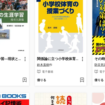
世界の生涯学習―現状と課題―
関係論に立つ小学校体育の授業づくり
鈴木直樹
作
防災意
電子書籍
電子
借りる
借りる