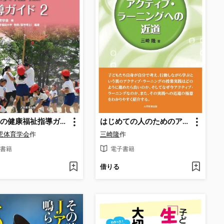
子どもの健康福祉指導ガイド 2
はじめての人のためのアクティブ･ラーニングへの近道
児体育学会
作
三崎隆
作
書籍
電子書籍
借りる