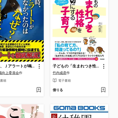
その時、Ｊアラートが鳴らなかったのはなぜ? その対策は?
子どもの「生まれつき性格」を大切にする子育て
識向上委員会
作
竹内成彦
作
書籍
電子書籍
借りる