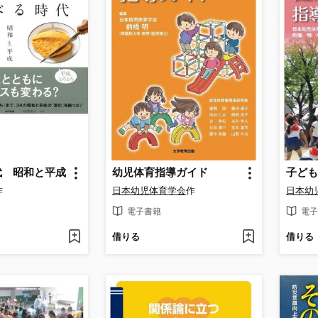
代 昭和と平成
幼児体育指導ガイド
作
日本幼児体育学会
作
日本幼
電子書籍
電子
借りる
借りる