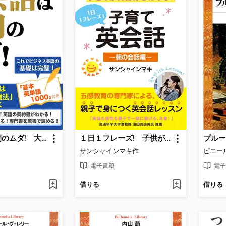
英会話は時間のムダ! 大人の英語は「読み書き勉強法」でうまくいく
１日１フレーズ! 子供が英語好きになる!! 子育て英会話 ～朝の会話編～
プルー
サンシャインマキ
作
電子書籍
電子
借りる
借りる