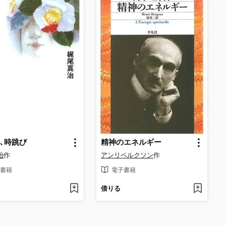
､時跳び
精神のエネルギー
治
作
アンリベルクソン
作
書籍
電子書籍
借りる