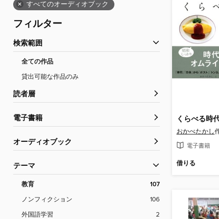
×
すべてのオーディオブック
フィルター
検索範囲
全ての作品
貸出可能な作品のみ
読者層
電子書籍
くらべる時
おかべたかし
オーディオブック
電子書籍
借りる
テーマ
教育
107
ノンフィクション
106
外国語学習
2