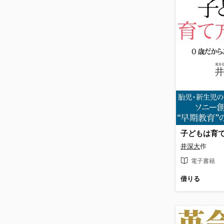
井深大
作
電子書籍
借りる