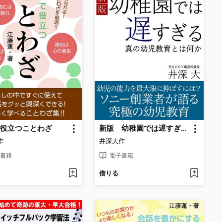
役立つことわざ
新版 幼稚園では遅すぎる 真の幼児教育とは何か
作
井深大
作
書籍
電子書籍
借りる