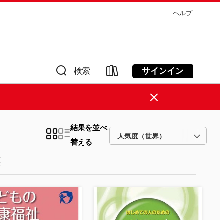
ヘルプ
サインイン
検索
×
結果を並べ
替える
業